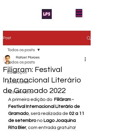
Post
Todos os posts
Rafael Moraes
Todos os posts
Filigram: Festival
Educação
Internacional Literário
Entrevistas
de Gramado 2022
AL's enviados
A primeira edição do
  FiliGram - 
Festival Internacional Literário de 
Gramado
, será realizada de 
02 a 11 
de setembro
 no 
Lago Joaquina 
Rita Bier
, com entrada gratuita!