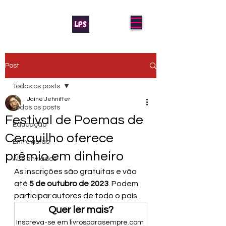
Post
Todos os posts
Jaíne Jehniffer
Todos os posts
Festival de Poemas de
Educação
Cerquilho oferece
Entrevistas
prêmio em dinheiro
AL's enviados
As inscrições são gratuitas e vão 
até 
5 de outubro de 2023
. Podem 
participar autores de todo o país.
Quer ler mais?
Inscreva-se em livrosparasempre.com 