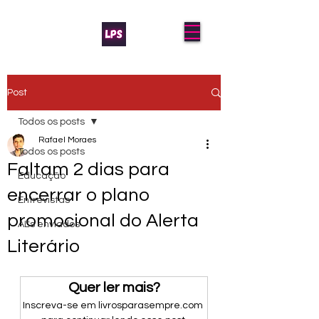
Post
Todos os posts
Rafael Moraes
Todos os posts
Faltam 2 dias para
Educação
encerrar o plano
Entrevistas
promocional do Alerta
AL's enviados
Literário
Quer ler mais?
Inscreva-se em livrosparasempre.com 