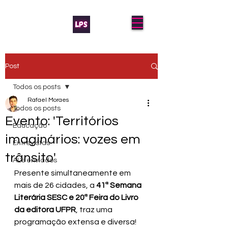
Post
Todos os posts
Rafael Moraes
Todos os posts
Evento: 'Territórios
Educação
imaginários: vozes em
Entrevistas
trânsito'
AL's enviados
Presente simultaneamente em 
mais de 26 cidades, a 
41ª Semana 
Literária SESC e 20ª Feira do Livro 
da editora UFPR
, traz uma 
programação extensa e diversa! 