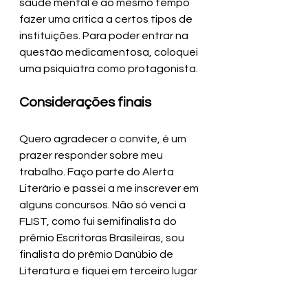
saúde mental e ao mesmo tempo 
fazer uma crítica a certos tipos de 
instituições. Para poder entrar na 
questão medicamentosa, coloquei 
uma psiquiatra como protagonista. 
Considerações finais
Quero agradecer o convite, é um 
prazer responder sobre meu 
trabalho. Faço parte do Alerta 
Literário e passei a me inscrever em 
alguns concursos. Não só venci a 
FLIST, como fui semifinalista do 
prêmio Escritoras Brasileiras, sou 
finalista do prêmio Danúbio de 
Literatura e fiquei em terceiro lugar 
no Concurso Internacional Zoraide 
Rocha de Freitas. Com certeza, 