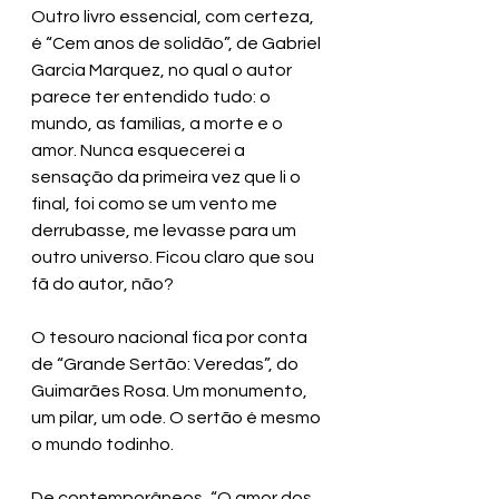
Outro livro essencial, com certeza, 
é “Cem anos de solidão”, de Gabriel 
Garcia Marquez, no qual o autor 
parece ter entendido tudo: o 
mundo, as famílias, a morte e o 
amor. Nunca esquecerei a 
sensação da primeira vez que li o 
final, foi como se um vento me 
derrubasse, me levasse para um 
outro universo. Ficou claro que sou 
fã do autor, não? 
O tesouro nacional fica por conta 
de “Grande Sertão: Veredas”, do 
Guimarães Rosa. Um monumento, 
um pilar, um ode. O sertão é mesmo 
o mundo todinho. 
De contemporâneos, “O amor dos 