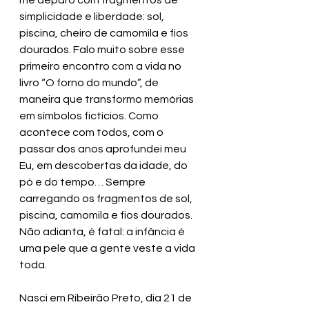
me deparo com fragmentos de 
simplicidade e liberdade: sol, 
piscina, cheiro de camomila e fios 
dourados. Falo muito sobre esse 
primeiro encontro com a vida no 
livro “O forno do mundo”, de 
maneira que transformo memórias 
em símbolos fictícios. Como 
acontece com todos, com o 
passar dos anos aprofundei meu 
Eu, em descobertas da idade, do 
pó e do tempo… Sempre 
carregando os fragmentos de sol, 
piscina, camomila e fios dourados. 
Não adianta, é fatal: a infância é 
uma pele que a gente veste a vida 
toda. 
Nasci em Ribeirão Preto, dia 21 de 