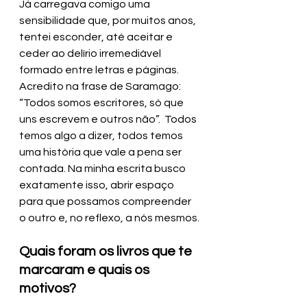
Já carregava comigo uma 
sensibilidade que, por muitos anos, 
tentei esconder, até aceitar e 
ceder ao delírio irremediável 
formado entre letras e páginas. 
Acredito na frase de Saramago: 
“Todos somos escritores, só que 
uns escrevem e outros não”.  Todos 
temos algo a dizer, todos temos 
uma história que vale a pena ser 
contada. Na minha escrita busco 
exatamente isso, abrir espaço 
para que possamos compreender 
o outro e, no reflexo, a nós mesmos.
Quais foram os livros que te 
marcaram e quais os 
motivos?