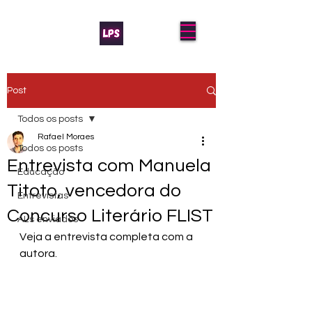
Post
Todos os posts
Rafael Moraes
Todos os posts
Entrevista com Manuela
Educação
Titoto, vencedora do
Entrevistas
Concurso Literário FLIST
AL's enviados
Veja a entrevista completa com a 
autora.