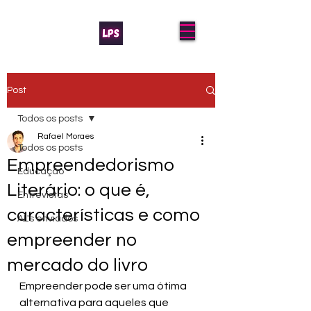
Post
Todos os posts
Rafael Moraes
Todos os posts
Empreendedorismo
Educação
Literário: o que é,
Entrevistas
características e como
AL's enviados
empreender no
mercado do livro
Empreender pode ser uma ótima 
alternativa para aqueles que 