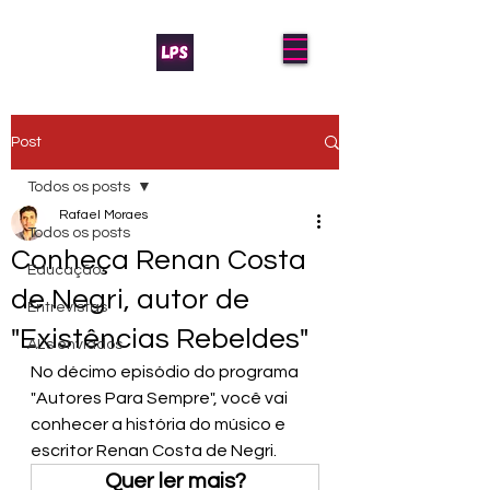
Post
Todos os posts
Rafael Moraes
Todos os posts
Conheça Renan Costa
Educação
de Negri, autor de
Entrevistas
"Existências Rebeldes"
AL's enviados
No décimo episódio do programa 
"Autores Para Sempre", você vai 
conhecer a história do músico e 
escritor Renan Costa de Negri.
Quer ler mais?