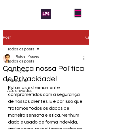
Post
Todos os posts
Rafael Moraes
Todos os posts
Conheça nossa Política
Educação
de Privacidade!
Entrevistas
Estamos extremamente 
AL's enviados
comprometidos com a segurança 
de nossos clientes. E é por isso que 
tratamos todos os dados de 
maneira sensata e ética. Nenhum 
dado é usado de forma indevida, 