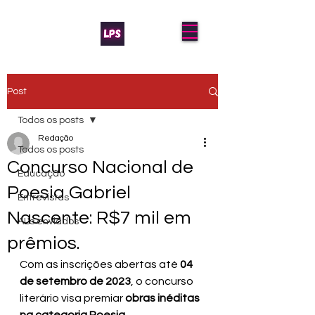
Post
Todos os posts
Redação
Todos os posts
Concurso Nacional de
Educação
Poesia Gabriel
Entrevistas
Nascente: R$7 mil em
AL's enviados
prêmios.
Com as inscrições abertas até 
04 
de setembro de 2023
, o concurso 
literário visa premiar 
obras inéditas 