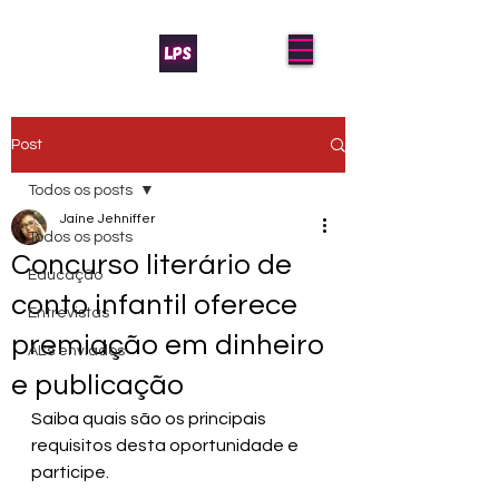
Post
Todos os posts
Jaíne Jehniffer
Todos os posts
Concurso literário de
Educação
conto infantil oferece
Entrevistas
premiação em dinheiro
AL's enviados
e publicação
Saiba quais são os principais 
requisitos desta oportunidade e 
participe.