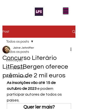
Post
Todos os posts
Jaíne Jehniffer
Todos os posts
Concurso Literário
Educação
LitFestBergen oferece
Entrevistas
prêmio de 2 mil euros
AL's enviados
As inscrições vão até 15 de 
outubro de 2023
 e podem 
participar autores de todos os 
países.
Quer ler mais?