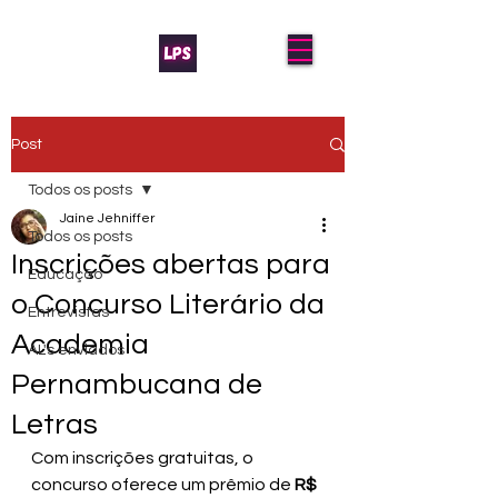
Post
Todos os posts
Jaíne Jehniffer
Todos os posts
Inscrições abertas para
Educação
o Concurso Literário da
Entrevistas
Academia
AL's enviados
Pernambucana de
Letras
Com inscrições gratuitas, o 
concurso oferece um prêmio de 
R$ 