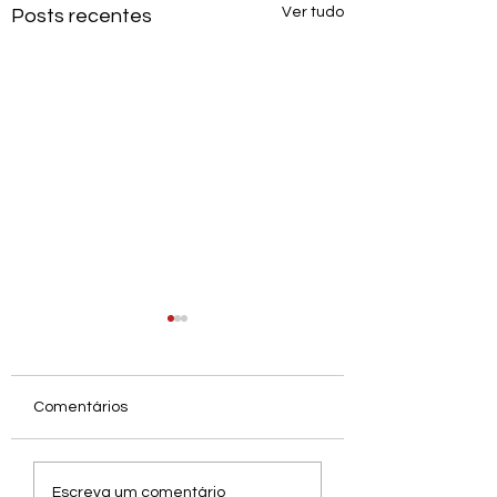
Ver tudo
Posts recentes
Comentários
AL250 LIBERADO |
Entrevista com S
Escreva um comentário