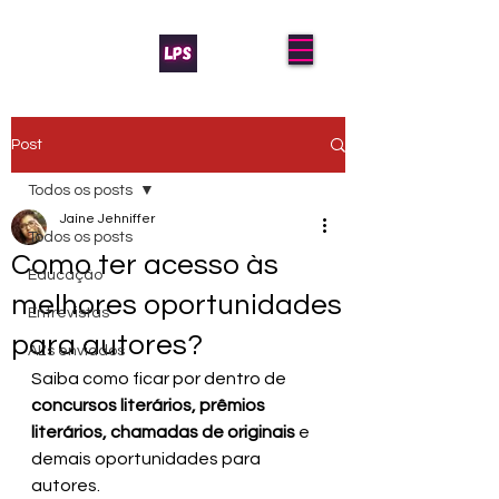
Post
Todos os posts
Jaíne Jehniffer
Todos os posts
Como ter acesso às
Educação
melhores oportunidades
Entrevistas
para autores?
AL's enviados
Saiba como ficar por dentro de 
concursos literários, prêmios 
literários, chamadas de originais
 e 
demais oportunidades para 
autores.