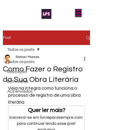
Post
Todos os posts
Rafael Moraes
Todos os posts
Como Fazer o Registro
Educação
da Sua Obra Literária
Entrevistas
Veja na íntegra como funciona o 
AL's enviados
processo de registro de uma obra 
literária
Quer ler mais?
Inscreva-se em livrosparasempre.com 
para continuar lendo esse post 
exclusivo.