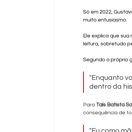
Só em 2022, Gustavo
muito entusiasmo.
Ele explica que sua 
leitura, sobretudo p
Segundo o próprio g
"Enquanto voc
dentro da his
Para 
Taís Batista S
consequência de tod
"Eu como mãe 