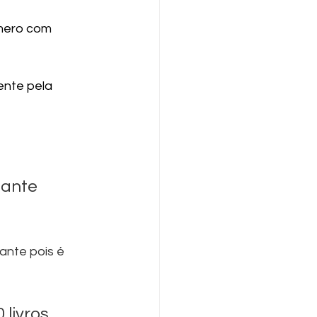
úmero com 
ente pela 
jante 
ante pois é 
livros 