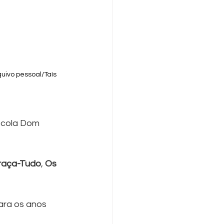
uivo pessoal/Taís 
escola Dom 
Traça-Tudo
, 
Os 
ara os anos 