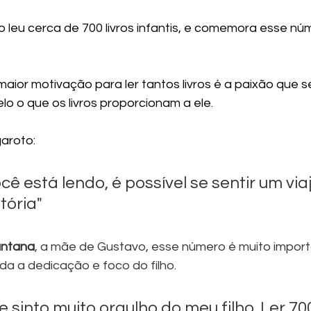
 leu cerca de 700 livros infantis, e comemora esse n
maior motivação para ler tantos livros é a paixão que s
elo o que os livros proporcionam a ele.
aroto:
ê está lendo, é possível se sentir um via
tória"
antana
, a mãe de Gustavo, esse número é muito import
a a dedicação e foco do filho. 
sinto muito orgulho do meu filho. Ler 700 