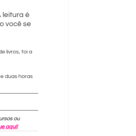
leitura é 
o você se 
livros, foi a 
e duas horas 
ursos ou 
ue aqui!