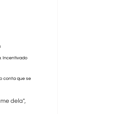
1
a. Incentivado 
o conta que se 
me dela", 