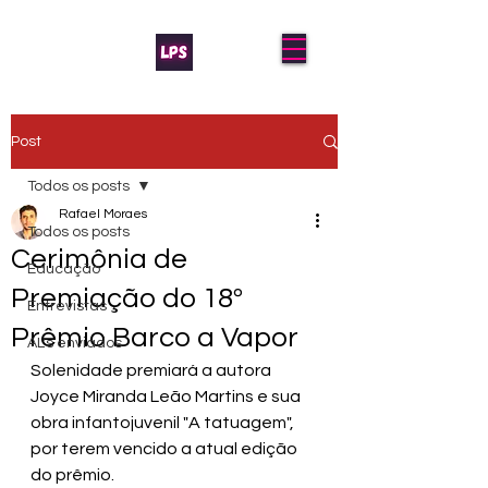
Post
Todos os posts
Rafael Moraes
Todos os posts
Cerimônia de
Educação
Premiação do 18º
Entrevistas
Prêmio Barco a Vapor
AL's enviados
Solenidade premiará a autora 
Joyce Miranda Leão Martins e sua 
obra infantojuvenil "A tatuagem", 
por terem vencido a atual edição 
do prêmio.