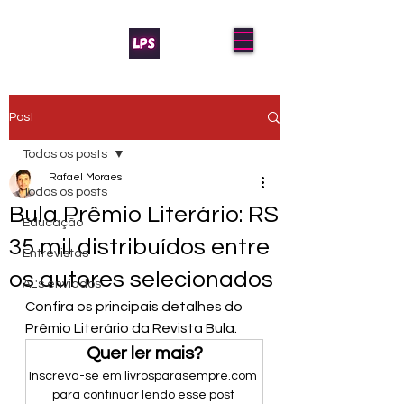
Post
Todos os posts
Rafael Moraes
Todos os posts
Bula Prêmio Literário: R$
Educação
35 mil distribuídos entre
Entrevistas
os autores selecionados
AL's enviados
Confira os principais detalhes do 
Prêmio Literário da Revista Bula.
Quer ler mais?
Inscreva-se em livrosparasempre.com 
para continuar lendo esse post 