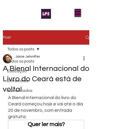
Post
Todos os posts
Jaíne Jehniffer
Todos os posts
A Bienal Internacional do
Educação
Livro do Ceará está de
Entrevistas
volta!
AL's enviados
A Bienal internacional do livro do 
Ceará começou hoje e vai até o dia 
20 de novembro, com entrada 
gratuita.
Quer ler mais?