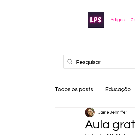
Artigos
Co
Todos os posts
Educação
Jaíne Jehniffer
Aula grat