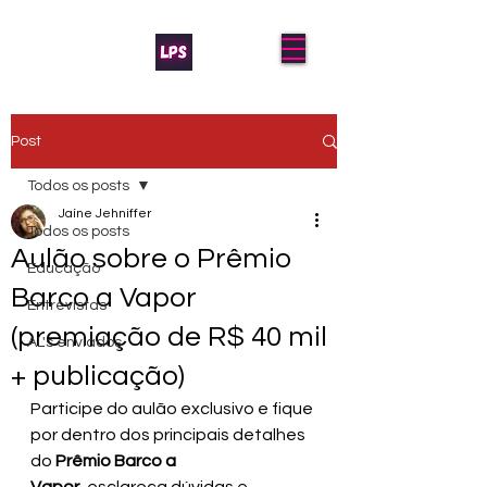
Post
Todos os posts
Jaíne Jehniffer
Todos os posts
Aulão sobre o Prêmio
Educação
Barco a Vapor
Entrevistas
(premiação de R$ 40 mil
AL's enviados
+ publicação)
Participe do aulão exclusivo e fique 
por dentro dos principais detalhes 
do 
Prêmio Barco a 