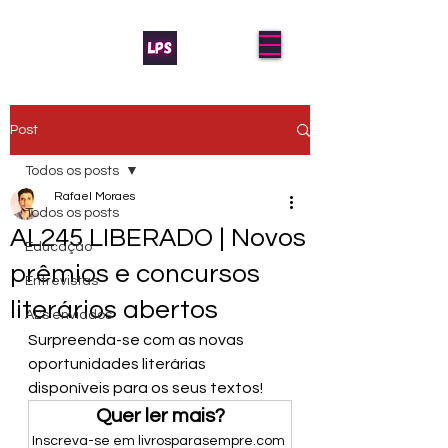
Post
Todos os posts
Rafael Moraes
Todos os posts
AL245 LIBERADO | Novos
Educação
prêmios e concursos
Entrevistas
literários abertos
AL's enviados
Surpreenda-se com as novas 
oportunidades literárias 
disponíveis para os seus textos!
Quer ler mais?
Inscreva-se em livrosparasempre.com 