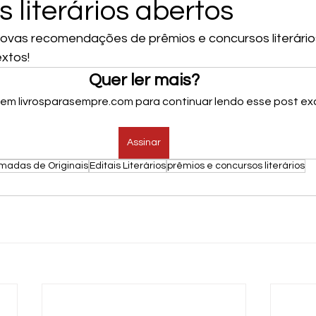
 literários abertos
 novas recomendações de prêmios e concursos literário
xtos!  
Quer ler mais?
 em livrosparasempre.com para continuar lendo esse post exc
Assinar
adas de Originais
Editais Literários
prêmios e concursos literários