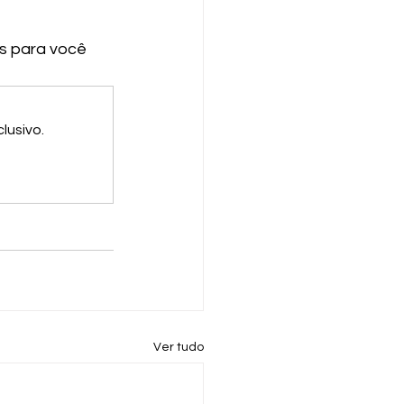
s para você 
lusivo.
Ver tudo