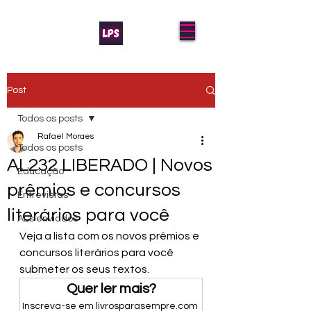
Post
Todos os posts
Rafael Moraes
Todos os posts
AL232 LIBERADO | Novos
Educação
prêmios e concursos
Entrevistas
literários para você
AL's enviados
Veja a lista com os novos prêmios e 
concursos literários para você 
submeter os seus textos.
Quer ler mais?
Inscreva-se em livrosparasempre.com 