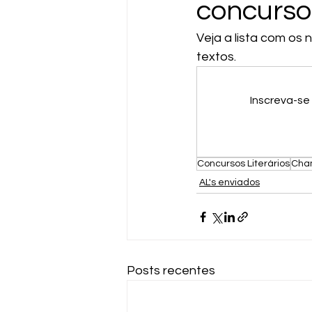
concursos
Veja a lista com os
textos.
Inscreva-se
Concursos Literários
Cham
AL's enviados
Posts recentes