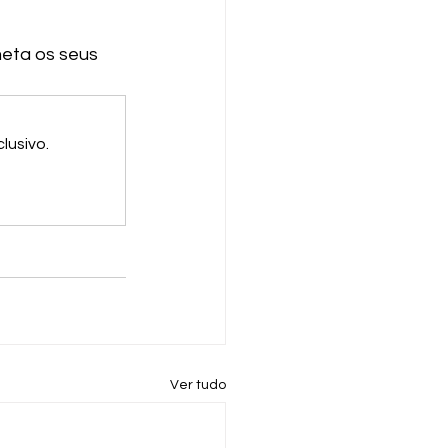
meta os seus 
lusivo.
Ver tudo