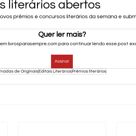
 literários abertos
 novos prêmios e concursos literários da semana e sub
Quer ler mais?
 em livrosparasempre.com para continuar lendo esse post exc
Assinar
adas de Originais
Editais Literários
Prêmios literários