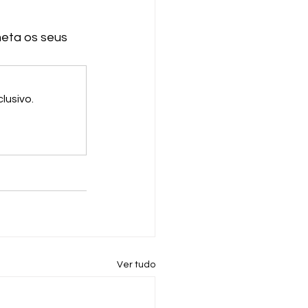
meta os seus 
lusivo.
Ver tudo