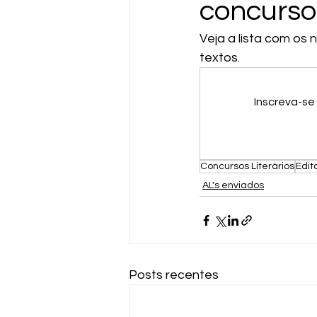
concurso
Veja a lista com os
textos.
Inscreva-se
Concursos Literários
Edita
AL's enviados
Posts recentes