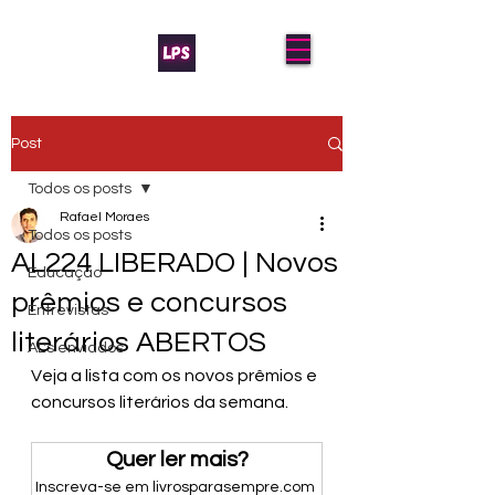
Post
Todos os posts
Rafael Moraes
Todos os posts
AL224 LIBERADO | Novos
Educação
prêmios e concursos
Entrevistas
literários ABERTOS
AL's enviados
Veja a lista com os novos prêmios e 
concursos literários da semana.
Quer ler mais?
Inscreva-se em livrosparasempre.com 