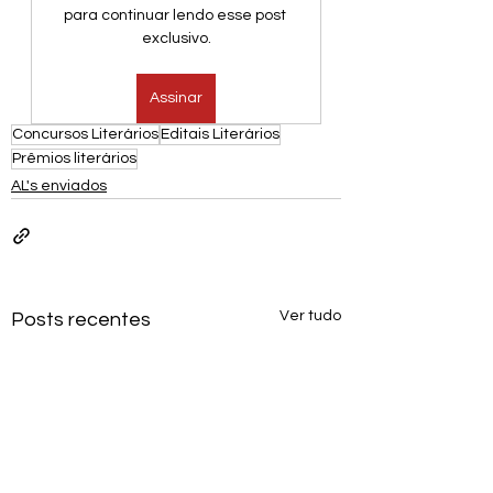
para continuar lendo esse post 
exclusivo.
Assinar
Concursos Literários
Editais Literários
Prêmios literários
AL's enviados
Ver tudo
Posts recentes