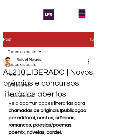
Post
Todos os posts
Rafael Moraes
Todos os posts
AL210 LIBERADO | Novos
Educação
prêmios e concursos
Entrevistas
literários abertos
AL's enviados
Veja oportunidades literárias para 
chamadas de originais (publicação 
por editora), contos, crônicas, 
romances, poesias/poemas, 
poetrix, novelas, cordel, 