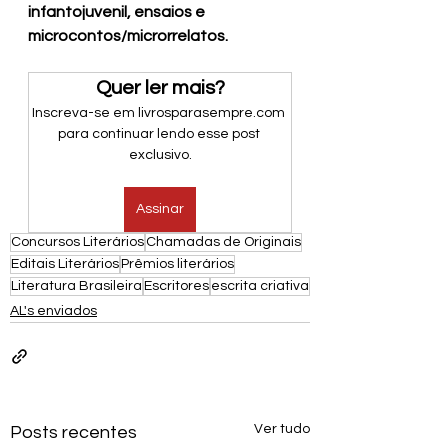
infantojuvenil, ensaios e 
microcontos/microrrelatos.
Quer ler mais?
Inscreva-se em livrosparasempre.com 
para continuar lendo esse post 
exclusivo.
Assinar
Concursos Literários
Chamadas de Originais
Editais Literários
Prêmios literários
Literatura Brasileira
Escritores
escrita criativa
AL's enviados
Ver tudo
Posts recentes