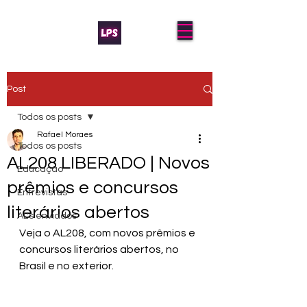
Post
Todos os posts
Rafael Moraes
Todos os posts
AL208 LIBERADO | Novos
Educação
prêmios e concursos
Entrevistas
literários abertos
AL's enviados
Veja o AL208, com novos prêmios e 
concursos literários abertos, no 
Brasil e no exterior.