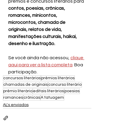
prêmios e concursos literários para 
contos, poesias, crônicas, 
romances, minicontos, 
microcontos, chamada de 
originais, relatos de vida, 
manifestações culturais, haikai, 
desenho e ilustração.
Se você ainda não acessou, 
clique 
aqui para ver a lista completa
. 
Boa 
participação.
concursos literários
prêmios literários
chamadas de originais
concurso literário
prêmio literário
editais literários
poesias
romances
crônicas
A tatuagem
AL's enviados