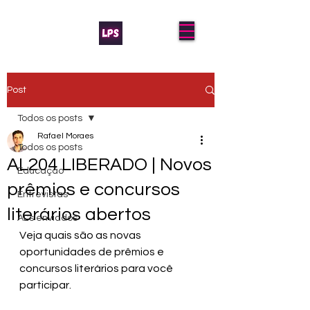
Post
Todos os posts
Rafael Moraes
Todos os posts
AL204 LIBERADO | Novos
Educação
prêmios e concursos
Entrevistas
literários abertos
AL's enviados
Veja quais são as novas 
oportunidades de prêmios e 
concursos literários para você 
participar.