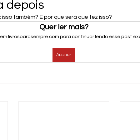
a depois
z isso também? E por que será que fez isso?
Quer ler mais?
 em livrosparasempre.com para continuar lendo esse post exc
Assinar