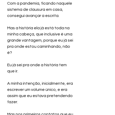
Com a pandemia, ficando naquele 
sistema de clausura em casa, 
consegui avançar a escrita.
Mas a história ela já está toda na 
minha cabeça, que inclusive é uma 
grande vantagem, porque eu já sei 
pra onde estou caminhando, não 
é?
Eu já sei pra onde a história tem 
que ir. 
A minha intenção, inicialmente, era 
escrever um volume único, e era 
assim que eu estava pretendendo 
fazer.
Mas nos primeiros contatos que eu 