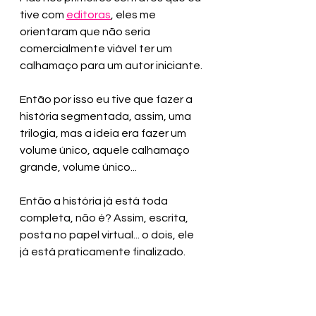
tive com 
editoras
, eles me 
orientaram que não seria 
comercialmente viável ter um 
calhamaço para um autor iniciante.
Então por isso eu tive que fazer a 
história segmentada, assim, uma 
trilogia, mas a ideia era fazer um 
volume único, aquele calhamaço 
grande, volume único...
Então a história já está toda 
completa, não é? Assim, escrita, 
posta no papel virtual... o dois, ele 
já está praticamente finalizado.
A minha ideia, antes da Flyve, era 
lançar agora em dezembro. Como 