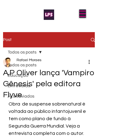
Post
Todos os posts
Rafael Moraes
Todos os posts
A.P Oliver lança 'Vampiro
Educação
Gênesis' pela editora
Entrevistas
Flyve
AL's enviados
Obra  de suspense sobrenatural é 
voltada ao público infantojuvenil e 
tem como plano de fundo à 
Segunda Guerra Mundial. Veja a 
entrevista completa com o autor.