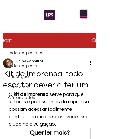
Post
Todos os posts
Jaíne Jehniffer
Todos os posts
Kit de imprensa: todo
Educação
escritor deveria ter um
Entrevistas
O 
kit de imprensa
 serve para que 
AL's enviados
leitores e profissionais da imprensa 
possam acessar facilmente 
conteúdos oficiais sobre você. Isso 
ajuda na divulgação.
Quer ler mais?